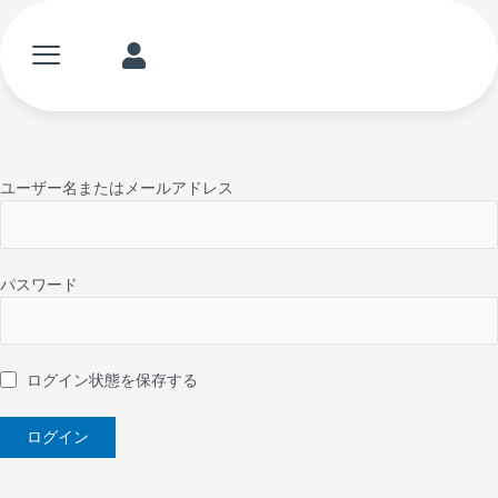
内
容
メ
ME
を
ニ
ス
ュ
キ
ー
ッ
プ
ユーザー名またはメールアドレス
パスワード
ログイン状態を保存する