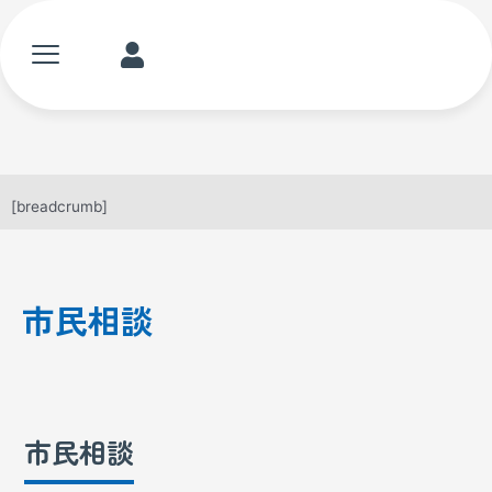
内
容
メ
ME
を
ニ
ス
ュ
キ
ー
ッ
プ
[breadcrumb]
市民相談
市民相談