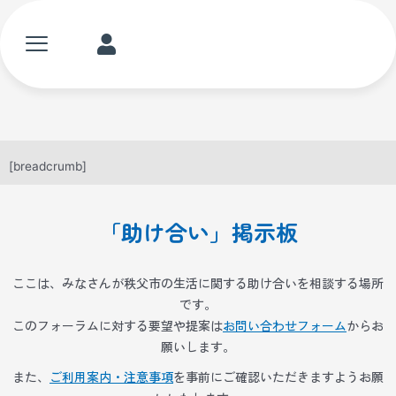
内
容
メ
ME
を
ニ
ス
ュ
キ
ー
ッ
プ
[breadcrumb]
「助け合い」掲示板
ここは、みなさんが秩父市の生活に関する助け合いを相談する場所
です。
このフォーラムに対する要望や提案は
お問い合わせフォーム
からお
願いします。
また、
ご利用案内・注意事項
を事前にご確認いただきますようお願